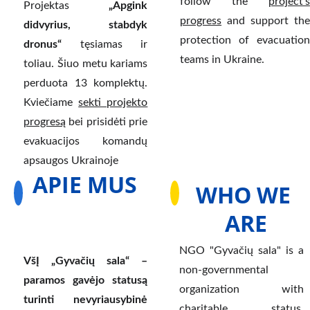
follow the
project’s
Projektas
„Apgink
progress
and support the
didvyrius, stabdyk
protection of evacuation
dronus“
tęsiamas ir
teams in Ukraine.
toliau. Šiuo metu kariams
perduota 13 komplektų.
Kviečiame
sekti projekto
progresą
bei prisidėti prie
evakuacijos komandų
apsaugos Ukrainoje
APIE MUS
WHO WE 
ARE
NGO "Gyvačių sala" is a
VšĮ „Gyvačių sala“ –
non-governmental
paramos gavėjo statusą
organization with
turinti nevyriausybinė
charitable status,