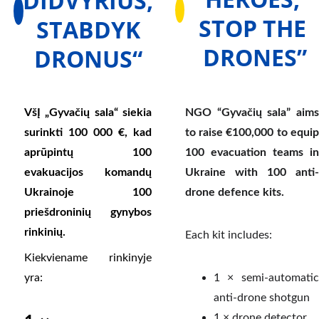
DIDVYRIUS,
STOP THE 
 STABDYK 
DRONES”
DRONUS“
VšĮ „Gyvačių sala“ siekia
NGO “Gyvačių sala” aims
surinkti 100 000 €, kad
to raise €100,000 to equip
aprūpintų 100
100 evacuation teams in
evakuacijos komandų
Ukraine with 100 anti-
Ukrainoje 100
drone defence kits.
priešdroninių gynybos
rinkinių.
Each kit includes:
Kiekviename rinkinyje
yra:
1 × semi-automatic
anti-drone shotgun
1 × drone detector