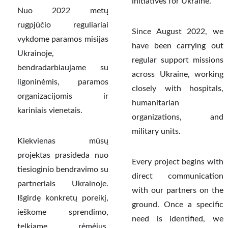
initiatives for Ukraine.
Nuo 2022 metų
rugpjūčio reguliariai
Since August 2022, we
vykdome paramos misijas
have been carrying out
Ukrainoje,
regular support missions
bendradarbiaujame su
across Ukraine, working
ligoninėmis, paramos
closely with hospitals,
organizacijomis ir
humanitarian
kariniais vienetais.
organizations, and
military units.
Kiekvienas mūsų
projektas prasideda nuo
Every project begins with
tiesioginio bendravimo su
direct communication
partneriais Ukrainoje.
with our partners on the
Išgirdę konkretų poreikį,
ground. Once a specific
ieškome sprendimo,
need is identified, we
telkiame rėmėjus,