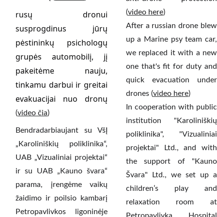
(
video here
)
rusų dronui
After a russian drone blew
susprogdinus jūrų
up a Marine psy team car,
pėstininkų psichologų
we replaced it with a new
grupės automobilį, jį
one that's fit for duty and
pakeitėme nauju,
quick evacuation under
tinkamu darbui ir greitai
drones (
video here
)
evakuacijai nuo dronų
In cooperation with public
(
video čia
)
institution "Karoliniškių
Bendradarbiaujant su VšĮ
poliklinika", "Vizualiniai
„Karoliniškių poliklinika“,
projektai" Ltd., and with
UAB „Vizualiniai projektai“
the support of "Kauno
ir su UAB „Kauno švara“
Švara" Ltd., we set up a
parama, įrengėme vaikų
children’s play and
žaidimo ir poilsio kambarį
relaxation room at
Petropavlivkos ligoninėje
Petropavlivka Hospital