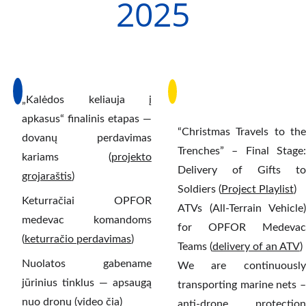
2025 
„Kalėdos keliauja į
apkasus“ finalinis etapas —
“Christmas Travels to the
dovanų perdavimas
Trenches” – Final Stage:
kariams (
projekto
Delivery of Gifts to
grojaraštis
)
Soldiers (
Project Playlist
)
Keturračiai OPFOR
ATVs (All-Terrain Vehicle)
medevac komandoms
for OPFOR Medevac
(
keturračio perdavimas
)
Teams (
delivery of an ATV
)
Nuolatos gabename
We are continuously
jūrinius tinklus — apsaugą
transporting marine nets –
nuo dronų (
video čia
)
anti-drone protection