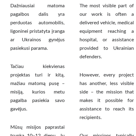
Dažniausiai matoma
The most visible part of
pagalbos dalis yra
our work is often a
perduotas automobilis,
delivered vehicle, medical
ligoninei pristatyta įranga
equipment reaching a
ar Ukrainos gynėjus
hospital, or assistance
pasiekusi parama.
provided to Ukrainian
defenders.
Tačiau kiekvienas
projektas turi ir kitą,
However, every project
mažiau matomą pusę –
has another, less visible
misiją, kurios metu
side – the mission that
pagalba pasiekia savo
makes it possible for
gavėjus.
assistance to reach its
recipients.
Mūsų misijos paprastai
trunka 10–12 dienų. Jų
Our missions typically