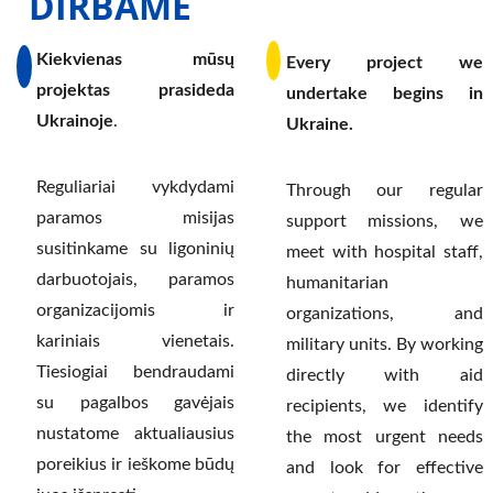
DIRBAME
Kiekvienas mūsų
Every project we
projektas prasideda
undertake begins in
Ukrainoje
.
Ukraine.
Reguliariai vykdydami
Through our regular
paramos misijas
support missions, we
susitinkame su ligoninių
meet with hospital staff,
darbuotojais, paramos
humanitarian
organizacijomis ir
organizations, and
kariniais vienetais.
military units. By working
Tiesiogiai bendraudami
directly with aid
su pagalbos gavėjais
recipients, we identify
nustatome aktualiausius
the most urgent needs
poreikius ir ieškome būdų
and look for effective