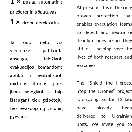
1 ×
pusiau automatinis
At present, this is the only
priešdroninis šautuvas
proven protection that
1 ×
dronų detektorius
enables evacuation teams
to detect and neutralize
deadly drones before they
Tai šiuo metu yra
strike — helping save the
vienintelė patikrinta
lives of both rescuers and
apsauga, leidžianti
evacuees.
evakuacijos komandoms
aptikti ir neutralizuoti
The “Shield the Heroes,
mirtinus dronus prieš
Stop the Drones” project
jiems smogiant – taip
is ongoing. So far, 13 kits
išsaugant tiek gelbėtojų,
have already been
tiek evakuojamų žmonių
delivered to Ukrainian
gyvybes.
units. We invite you to