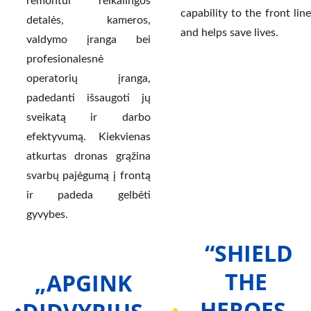
remontui reikalingos
capability to the front line
detalės, kameros,
and helps save lives.
valdymo įranga bei
profesionalesnė
operatorių įranga,
padedanti išsaugoti jų
sveikatą ir darbo
efektyvumą. Kiekvienas
atkurtas dronas grąžina
svarbų pajėgumą į frontą
ir padeda gelbėti
gyvybes.
 “SHIELD 
THE 
„APGINK 
HEROES, 