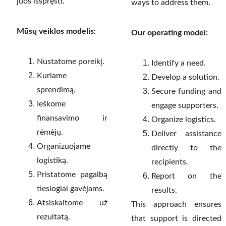
juos išspręsti.
ways to address them.
Mūsų veiklos modelis:
Our operating model:
Nustatome poreikį.
Identify a need.
Kuriame
Develop a solution.
sprendimą.
Secure funding and
Ieškome
engage supporters.
finansavimo ir
Organize logistics.
rėmėjų.
Deliver assistance
Organizuojame
directly to the
logistiką.
recipients.
Pristatome pagalbą
Report on the
tiesiogiai gavėjams.
results.
Atsiskaitome už
This approach ensures
rezultatą.
that support is directed