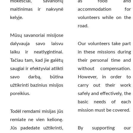
mokesčiai, savanorių
as food and
maitinimas ir nakvynė
accommodation for
kelyje.
volunteers while on the
road.
Mūsų savanoriai misijose
dalyvauja savo laisvu
Our volunteers take part
laiku ir neatlygintinai.
in these missions during
Tačiau tam, kad jie galėtų
their personal time and
saugiai ir efektyviai atlikti
without compensation.
savo darbą, būtina
However, in order to
užtikrinti bazinius misijos
carry out their work
poreikius.
safely and effectively, the
basic needs of each
mission must be covered.
Todėl remdami misijas jūs
remiate ne vien kelionę.
Jūs padedate užtikrinti,
By supporting our