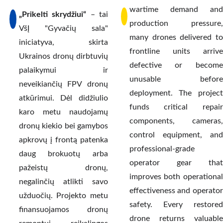
wartime demand and
„Prikelti skrydžiui“
– tai
production pressure,
VšĮ "Gyvačių sala"
many drones delivered to
iniciatyva, skirta
frontline units arrive
Ukrainos dronų dirbtuvių
defective or become
palaikymui ir
unusable before
neveikiančių FPV dronų
deployment. The project
atkūrimui. Dėl didžiulio
funds critical repair
karo metu naudojamų
components, cameras,
dronų kiekio bei gamybos
control equipment, and
apkrovų į frontą patenka
professional-grade
daug brokuotų arba
operator gear that
pažeistų dronų,
improves both operational
negalinčių atlikti savo
effectiveness and operator
užduočių. Projekto metu
safety. Every restored
finansuojamos dronų
drone returns valuable